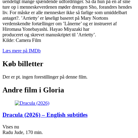
uendeligt mange spændende udfordringer. Så da hun på en af sine
ture op i menneskeverdenen møder drengen Sho, forandres hendes
liv. For måske er alle mennesker ikke så farlige som umiddelbart
antaget?. ’Arrietty’ er løseligt baseret på Mary Nortons
verdenskendte fortællinger om ’Lånerne’ og er instrueret af
Hiromasa Yonebayashi. Hayao Miyazaki har
produceret og skrevet manuskriptet til ’Arrietty’.
Kilde: Camera Film
Læs mere på IMDb
Køb billetter
Der er pt. ingen forestillinger på denne film.
Andre film i Gloria
Dracula (2026) – English subtitles
Vises nu
Radu Jude, 170 min.