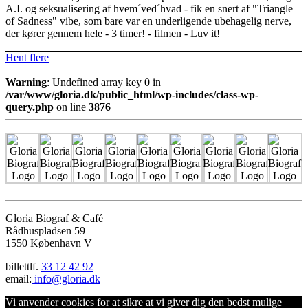
A.I. og seksualisering af hvem´ved´hvad - fik en snert af "Triangle
of Sadness" vibe, som bare var en underligende ubehagelig nerve,
der kører gennem hele - 3 timer! - filmen - Luv it!
Hent flere
Warning
: Undefined array key 0 in
/var/www/gloria.dk/public_html/wp-includes/class-wp-
query.php
on line
3876
Gloria Biograf & Café
Rådhuspladsen 59
1550 København V
billettlf.
33 12 42 92
email:
info@gloria.dk
Vi anvender cookies for at sikre at vi giver dig den bedst mulige