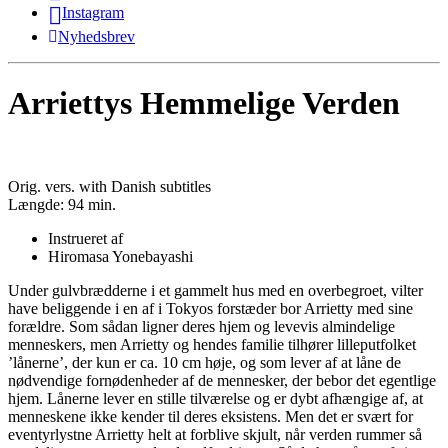
Instagram
Nyhedsbrev
Arriettys Hemmelige Verden
Orig. vers. with Danish subtitles
Længde:
94 min.
Instrueret af
Hiromasa Yonebayashi
Under gulvbrædderne i et gammelt hus med en overbegroet, vilter
have beliggende i en af i Tokyos forstæder bor Arrietty med sine
forældre. Som sådan ligner deres hjem og levevis almindelige
menneskers, men Arrietty og hendes familie tilhører lilleputfolket
’lånerne’, der kun er ca. 10 cm høje, og som lever af at låne de
nødvendige fornødenheder af de mennesker, der bebor det egentlige
hjem. Lånerne lever en stille tilværelse og er dybt afhængige af, at
menneskene ikke kender til deres eksistens. Men det er svært for
eventyrlystne Arrietty helt at forblive skjult, når verden rummer så