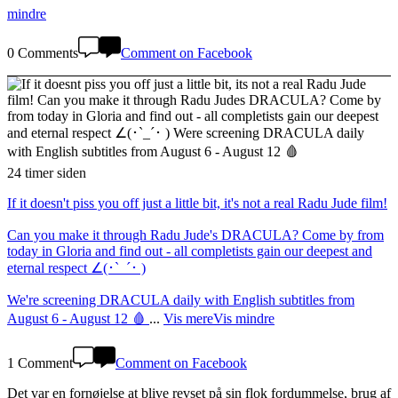
mindre
0 Comments
Comment on Facebook
24 timer siden
If it doesn't piss you off just a little bit, it's not a real Radu Jude film!
Can you make it through Radu Jude's DRACULA? Come by from
today in Gloria and find out - all completists gain our deepest and
eternal respect ∠(･`_´･ )
We're screening DRACULA daily with English subtitles from
August 6 - August 12 🩸
...
Vis mere
Vis mindre
1 Comment
Comment on Facebook
Det var en fornøjelse at blive revset på sin flok fordummelse, brug af