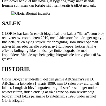
Derudover har vi et lille udvalg af bøger og magasiner stående
fremme som man kan fortabe sig i, samt gratis trådløst netværk.
SALEN
GLORIA har kun én enkelt biografsal, blot kaldet ”Salen”, som blev
renoveret over sommeren 2019, med både store forandringer og nye
fine detaljer; en ny og stejlere trinopbygning, som sikrer optimalt
udsyn til lærredet fra alle pladser, nyt gulvtæppe, lækkert trinlys,
effektiv køling og ikke mindst nye flotte biografstole med
kopholdere. Med de nye behagelige biografstole har vi plads til 84
gæster.
HISTORIE
Gloria Biograf er indrettet i det den gamle ABCinema’s sal D.
ABCinema lukkede 31. marts 1989, men D-salen blev aldrig helt
lukket. I nogle år blev biografen brugt til særforestillinger under
navnet Biffen, inden endelig at slå dørene op som selvstændig
biograf, med fokus på smalle kvalitetsfilm, i 1995 under navnet
Gloria Biograf.