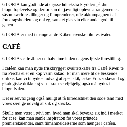
GLORIA kan godt lide at drysse lidt ekstra krydderi på din
biografoplevelse og derfor kan du jævnligt opleve arrangementer,
såsom særforestillinger og filmpremierer, ofte akkompagneret af
foredragsholdere og oplæg, samt et glas vin eller andet godt til
ganen.
GLORIA er med i mange af de Københavnske filmfestivaler.
CAFÉ
GLORIAs café åbner en halv time inden dagens første forestilling.
I caféen kan man nyde friskbrygget kvalitetskaffe fra Caffè River, te
fra Perchs eller en kop varm kakao. Er man mere til de læskende
drikke, kan vi tilbyde et udvalg af specialøl, lækre Fritz sodavand og
økologiske drikke og vin – som selvfølgelig også må nydes i
biografsalen.
Det er selvfølgelig også muligt at få tilfredsstillet den søde tand med
vores særlige udvalg af slik og snacks.
Skulle man være i tvivl om, hvad man skal bevæge sig ind i mørket
for at se, kan man samle inspiration fra vores printede
premierekalender, samt filmanmeldelserne som hænger i caféen.