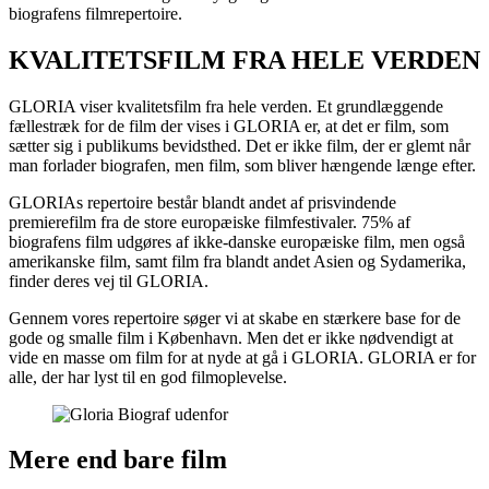
biografens filmrepertoire.
KVALITETSFILM FRA HELE VERDEN
GLORIA viser kvalitetsfilm fra hele verden. Et grundlæggende
fællestræk for de film der vises i GLORIA er, at det er film, som
sætter sig i publikums bevidsthed. Det er ikke film, der er glemt når
man forlader biografen, men film, som bliver hængende længe efter.
GLORIAs repertoire består blandt andet af prisvindende
premierefilm fra de store europæiske filmfestivaler. 75% af
biografens film udgøres af ikke-danske europæiske film, men også
amerikanske film, samt film fra blandt andet Asien og Sydamerika,
finder deres vej til GLORIA.
Gennem vores repertoire søger vi at skabe en stærkere base for de
gode og smalle film i København. Men det er ikke nødvendigt at
vide en masse om film for at nyde at gå i GLORIA. GLORIA er for
alle, der har lyst til en god filmoplevelse.
Mere end bare film