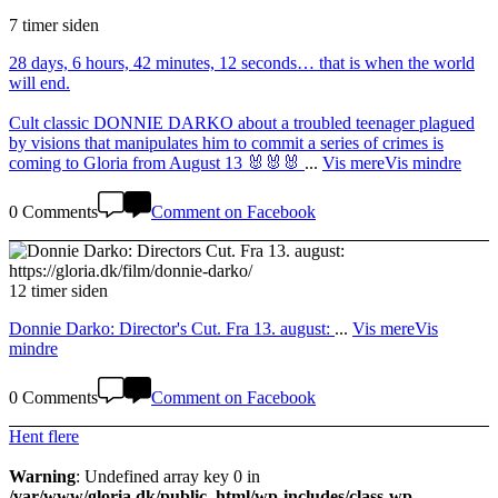
7 timer siden
28 days, 6 hours, 42 minutes, 12 seconds… that is when the world
will end.
Cult classic DONNIE DARKO about a troubled teenager plagued
by visions that manipulates him to commit a series of crimes is
coming to Gloria from August 13 🐰🐰🐰
...
Vis mere
Vis mindre
0 Comments
Comment on Facebook
12 timer siden
Donnie Darko: Director's Cut. Fra 13. august:
...
Vis mere
Vis
mindre
0 Comments
Comment on Facebook
Hent flere
Warning
: Undefined array key 0 in
/var/www/gloria.dk/public_html/wp-includes/class-wp-