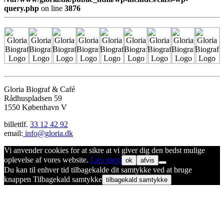
query.php
on line
3876
Gloria Biograf & Café
Rådhuspladsen 59
1550 København V
billettlf.
33 12 42 92
email:
info@gloria.dk
Vi anvender cookies for at sikre at vi giver dig den bedst mulige
oplevelse af vores website.
Læs mere
ok
afvis
Du kan til enhver tid tilbagekalde dit samtykke ved at bruge
knappen Tilbagekald samtykke
tilbagekald samtykke