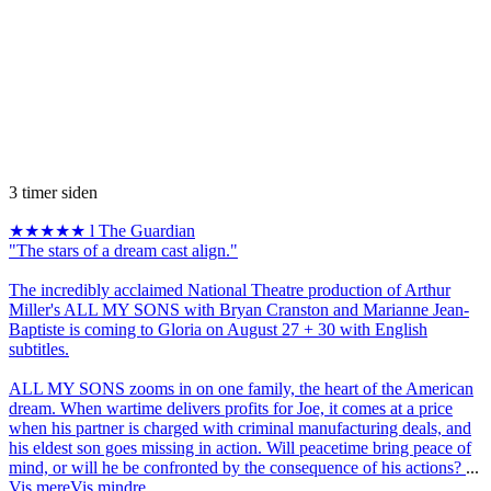
3 timer siden
★★★★★ l The Guardian
"The stars of a dream cast align."
The incredibly acclaimed National Theatre production of Arthur
Miller's ALL MY SONS with Bryan Cranston and Marianne Jean-
Baptiste is coming to Gloria on August 27 + 30 with English
subtitles.
ALL MY SONS zooms in on one family, the heart of the American
dream. When wartime delivers profits for Joe, it comes at a price
when his partner is charged with criminal manufacturing deals, and
his eldest son goes missing in action. Will peacetime bring peace of
mind, or will he be confronted by the consequence of his actions?
...
Vis mere
Vis mindre