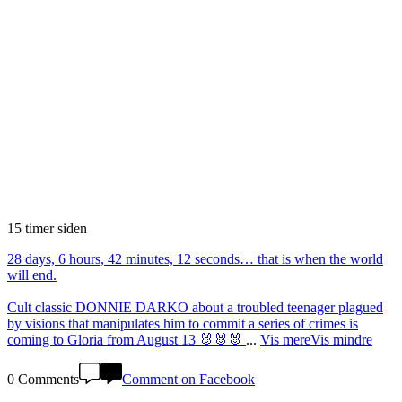
15 timer siden
28 days, 6 hours, 42 minutes, 12 seconds… that is when the world
will end.
Cult classic DONNIE DARKO about a troubled teenager plagued
by visions that manipulates him to commit a series of crimes is
coming to Gloria from August 13 🐰🐰🐰
...
Vis mere
Vis mindre
0 Comments
Comment on Facebook