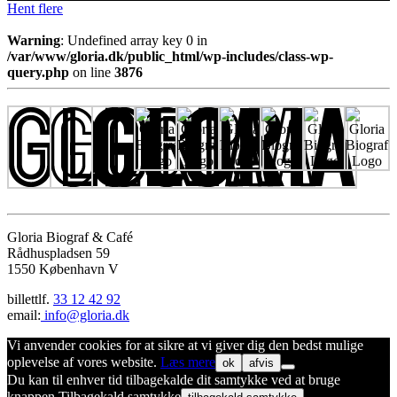
Hent flere
Warning
: Undefined array key 0 in
/var/www/gloria.dk/public_html/wp-includes/class-wp-
query.php
on line
3876
Gloria Biograf & Café
Rådhuspladsen 59
1550 København V
billettlf.
33 12 42 92
email:
info@gloria.dk
Vi anvender cookies for at sikre at vi giver dig den bedst mulige
oplevelse af vores website.
Læs mere
ok
afvis
Du kan til enhver tid tilbagekalde dit samtykke ved at bruge
knappen Tilbagekald samtykke