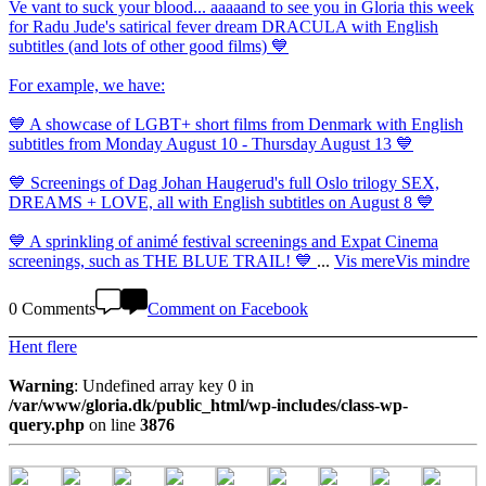
Ve vant to suck your blood... aaaaand to see you in Gloria this week
for Radu Jude's satirical fever dream DRACULA with English
subtitles (and lots of other good films) 💙
For example, we have:
💙 A showcase of LGBT+ short films from Denmark with English
subtitles from Monday August 10 - Thursday August 13 💙
💙 Screenings of Dag Johan Haugerud's full Oslo trilogy SEX,
DREAMS + LOVE, all with English subtitles on August 8 💙
💙 A sprinkling of animé festival screenings and Expat Cinema
screenings, such as THE BLUE TRAIL! 💙
...
Vis mere
Vis mindre
0 Comments
Comment on Facebook
Hent flere
Warning
: Undefined array key 0 in
/var/www/gloria.dk/public_html/wp-includes/class-wp-
query.php
on line
3876