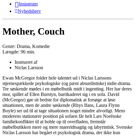
Instagram
Nyhedsbrev
Mother, Couch
Genre:
Drama, Komedie
Længde:
96 min.
Instrueret af
Niclas Larsson
Ewan McGregor folder hele talentet ud i Niclas Larssons
stjernespækkede psykologiske (og pænt absurdistiske) indie-drama.
Tre søskende mødes i en møbelbutik midt i ingenting. Her har deres
mor, spillet af Ellen Burstyn, barrikaderet sig i en sofa. David
(McGregor) gør sit bedste for diplomatisk at forsøge at løse
situationen, men de andre søskende (Rhys Ifans, Laura Flynn
Boyle) ser ud til at tage situationen noget mindre alvorligt. Mens
moderens stationære position på sofaen får helt Lars Norénske
familiekonflikter til at boble op til overfladen, fremstår
møbelbutikken mere og mere mareridtsagtig og labyrintisk. Svenske
Niclas Larsson har begået et psykologisk drama, der ikke kun