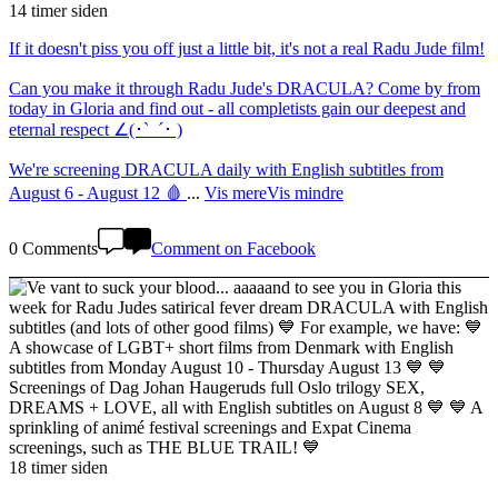
14 timer siden
If it doesn't piss you off just a little bit, it's not a real Radu Jude film!
Can you make it through Radu Jude's DRACULA? Come by from
today in Gloria and find out - all completists gain our deepest and
eternal respect ∠(･`_´･ )
We're screening DRACULA daily with English subtitles from
August 6 - August 12 🩸
...
Vis mere
Vis mindre
0 Comments
Comment on Facebook
18 timer siden