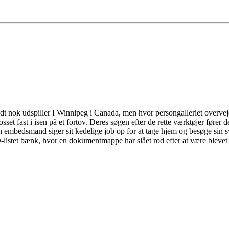
dt nok udspiller I Winnipeg i Canada, men hvor persongalleriet overveje
rosset fast i isen på et fortov. Deres søgen efter de rette værktøjer fører
 embedsmand siger sit kedelige job op for at tage hjem og besøge sin sy
istet bænk, hvor en dokumentmappe har slået rod efter at være blevet fo