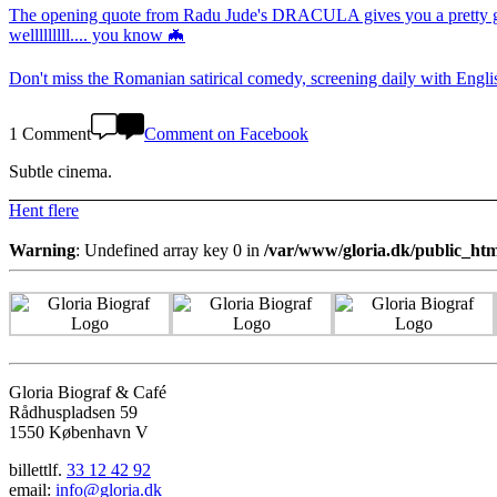
The opening quote from Radu Jude's DRACULA gives you a pretty good i
welllllllll.... you know 🦇
Don't miss the Romanian satirical comedy, screening daily with Engli
1 Comment
Comment on Facebook
Subtle cinema.
Hent flere
Warning
: Undefined array key 0 in
/var/www/gloria.dk/public_htm
Gloria Biograf & Café
Rådhuspladsen 59
1550 København V
billettlf.
33 12 42 92
email:
info@gloria.dk