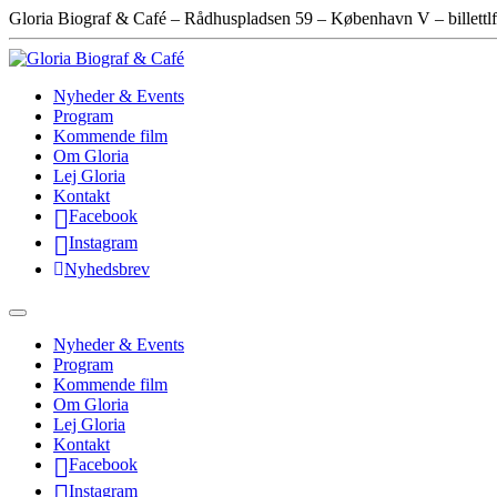
Gloria Biograf & Café – Rådhuspladsen 59 – København V – billettlf
Nyheder & Events
Program
Kommende film
Om Gloria
Lej Gloria
Kontakt
Facebook
Instagram
Nyhedsbrev
Nyheder & Events
Program
Kommende film
Om Gloria
Lej Gloria
Kontakt
Facebook
Instagram