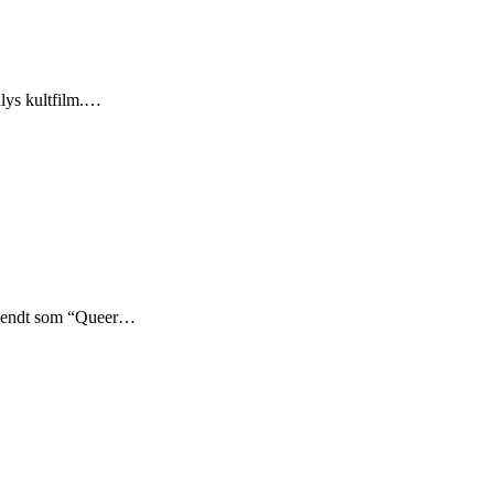
llys kultfilm.…
kendt som “Queer…