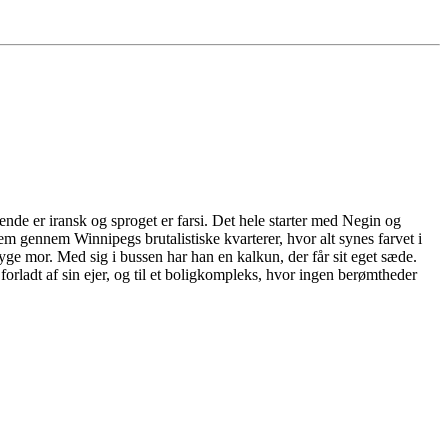
nde er iransk og sproget er farsi. Det hele starter med Negin og
 dem gennem Winnipegs brutalistiske kvarterer, hvor alt synes farvet i
ge mor. Med sig i bussen har han en kalkun, der får sit eget sæde.
rladt af sin ejer, og til et boligkompleks, hvor ingen berømtheder