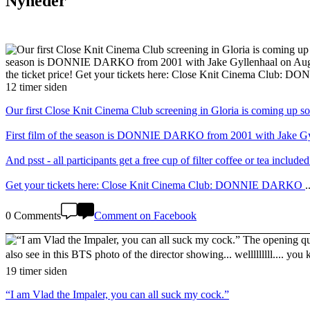
Nyheder
12 timer siden
Our first Close Knit Cinema Club screening in Gloria is coming up soo
First film of the season is DONNIE DARKO from 2001 with Jake Gyll
And psst - all participants get a free cup of filter coffee or tea included
Get your tickets here: Close Knit Cinema Club: DONNIE DARKO
.
0 Comments
Comment on Facebook
19 timer siden
“I am Vlad the Impaler, you can all suck my cock.”