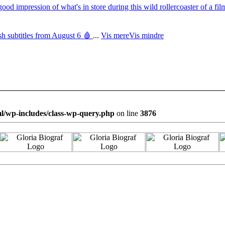
mpression of what's in store during this wild rollercoaster of a film,
sh subtitles from August 6 🩸
...
Vis mere
Vis mindre
l/wp-includes/class-wp-query.php
on line
3876